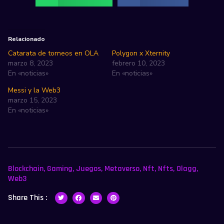
Relacionado
Catarata de torneos en OLA
Polygon x Xternity
marzo 8, 2023
febrero 10, 2023
En «noticias»
En «noticias»
Messi y la Web3
marzo 15, 2023
En «noticias»
Blockchain
,
Gaming
,
Juegos
,
Metaverso
,
Nft
,
Nfts
,
Olagg
,
Web3
Share This :