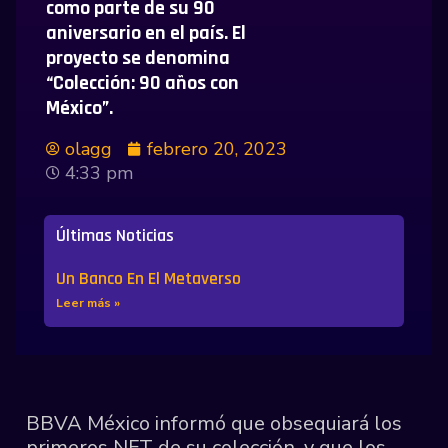
como parte de su 90
aniversario en el país. El
proyecto se denomina
“Colección: 90 años con
México”.
olagg
febrero 20, 2023
4:33 pm
Últimas Noticias
Un Banco En El Metaverso
Leer más »
BBVA México informó que obsequiará los
primeros NFT de su colección, y que los