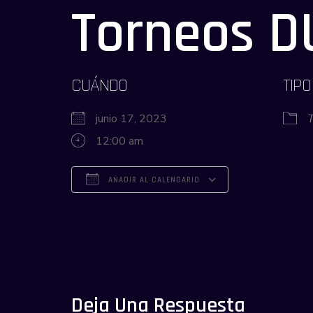
Torneos 
CUÁNDO
TIPO
junio 17, 2023
12:00 am
AÑADIR AL CALENDARIO
Descargar ICS
Google Calendar
iCalendar
Office 365
Outlook Live
Deja Una Respuesta