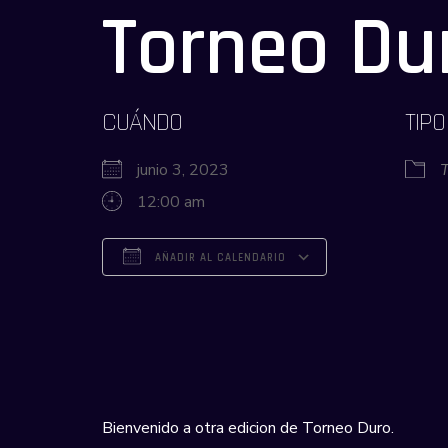
Torneo Du
CUÁNDO
TIPO
junio 3, 2023
12:00 am
AÑADIR AL CALENDARIO
Descargar ICS
Google Calendar
iCalendar
Office 365
Outlook Live
Bienvenido a otra edicion de Torneo Duro.