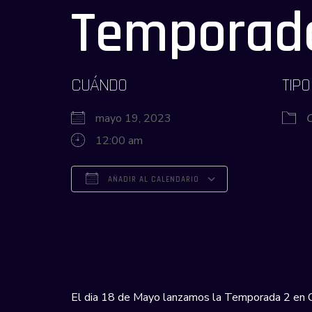
Temporada
CUÁNDO
TIPO
mayo 19, 2023
12:00 am
AÑADIR AL CALENDARIO
Descargar ICS
Google Calendar
iCalendar
Office 365
Outlook Live
El dia 18 de Mayo lanzamos la Temporada 2 en OL