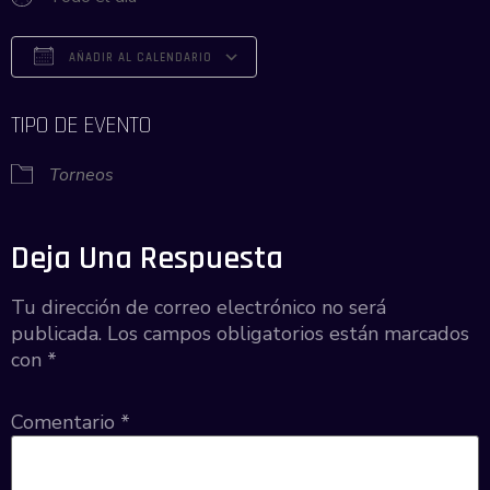
AÑADIR AL CALENDARIO
Descargar ICS
Google Calendar
iCalendar
Office 365
Outlook Live
TIPO DE EVENTO
Torneos
Deja Una Respuesta
Tu dirección de correo electrónico no será
publicada.
Los campos obligatorios están marcados
con
*
Comentario
*