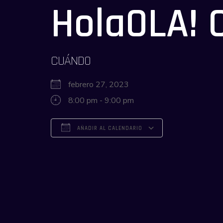
HolaOLA! C
CUÁNDO
febrero 27, 2023
8:00 pm - 9:00 pm
AÑADIR AL CALENDARIO
Descargar ICS
Google Calendar
iCalendar
Office 365
Outlook Live