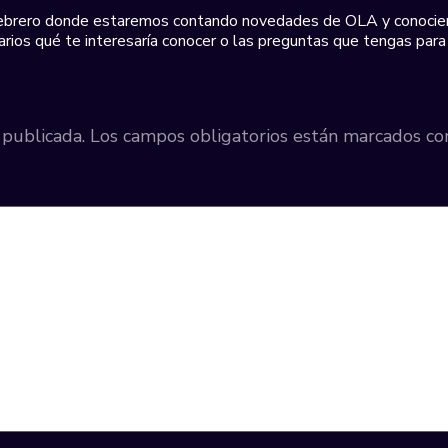
ebrero donde estaremos contando novedades de OLA y conociend
os qué te interesaría conocer o las preguntas que tengas para
 publicada.
Los campos obligatorios están marcados c