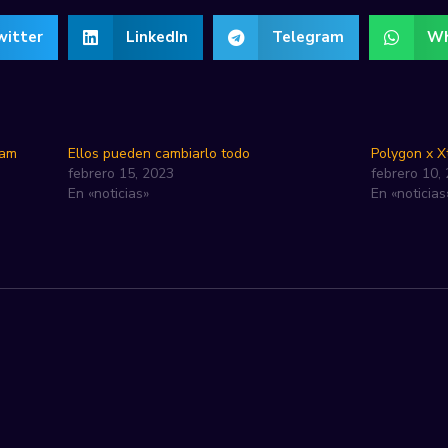
witter
LinkedIn
Telegram
Wh
eam
Ellos pueden cambiarlo todo
Polygon x X
febrero 15, 2023
febrero 10,
En «noticias»
En «noticias