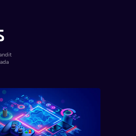
s
andit
uada