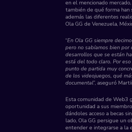
en el mencionado mercado,
también de qué forma han s
además las diferentes real
Ola GG de Venezuela, Méxic
“
En Ola GG siempre decimos
pero no sabíamos bien por 
desarrollos que se están h
está del todo claro. Por es
punto de partida muy concr
de los videojuegos, qué más
documental
”, aseguró Mart
Esta comunidad de Web3 gam
oportunidad a sus miembros
dándoles acceso a becas sin
lado, Ola GG persigue un o
entender e integrarse a la e