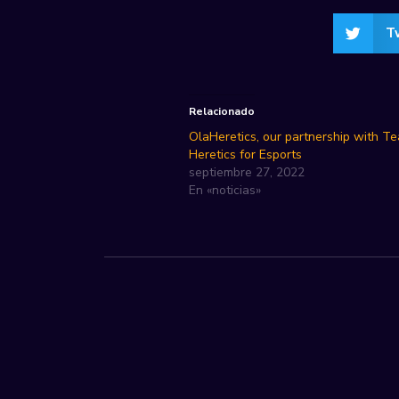
T
Relacionado
OlaHeretics, our partnership with T
Heretics for Esports
septiembre 27, 2022
En «noticias»