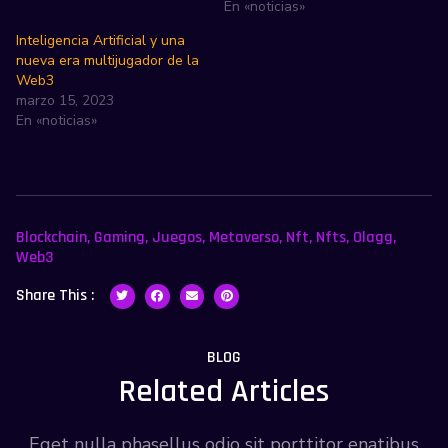
En «noticias»
Inteligencia Artificial y una
nueva era multijugador de la
Web3
marzo 15, 2023
En «noticias»
Blockchain
,
Gaming
,
Juegos
,
Metaverso
,
Nft
,
Nfts
,
Olagg
,
Web3
Share This :
BLOG
Related Articles
Eget nulla phasellus odio sit porttitor enatibus