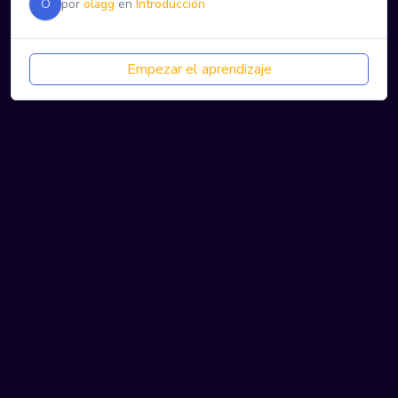
O
por
olagg
en
Introducción
Empezar el aprendizaje