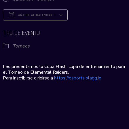
AÑADIR AL CALENDARIO
Descargar ICS
Google Calendar
iCalendar
Office 365
Outlook Live
TIPO DE EVENTO
Torneos
Les presentamos la Copa Flash, copa de entrenamiento para
el Torneo de Elemental Raiders.
Para inscribirse dirigirse a
https://esports.olagg.io