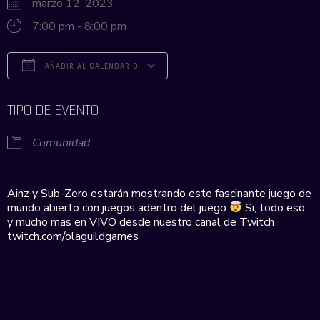
marzo 12, 2023
7:00 pm - 8:00 pm
AÑADIR AL CALENDARIO
Descargar ICS
Google Calendar
iCalendar
Office 365
Outlook Live
TIPO DE EVENTO
Comunidad
Ainz y Sub-Zero estarán mostrando este fascinante juego de
mundo abierto con juegos adentro del juego
Si, todo eso
y mucho mas en VIVO desde nuestro canal de Twitch
twitch.com/olaguildgames